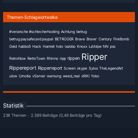
Themen-Schlagwortwolke
#verarsche #schlecherhosting
Achtung
betrug
betrug paysafecard paypal
BETRÜGER
Brave
Brave'
Century
FireBomb
Geld
habbo5
Hack
Hamlet
holo
ixabbo
Knoxx
LaVolpe
NN
psc
Ripper
rippen
RetroNow
RetroTown
Rhinno
ripp
Rippereport
Ripperreport
Screen
skype
Sylos
TheLegendArt
ulow
Urnotia
vServer
warnung
weed_real
xRiKi
Yoko
Statistik
238 Themen
2.389 Beiträge (0,46 Beiträge pro Tag)