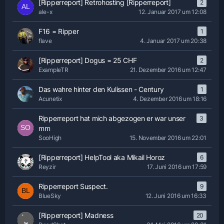
[Ripperreport] Retrohosting [Ripperreport]
2
ale-x
12. Januar 2017 um 12:08
F16 = Ripper
1
flave
4. Januar 2017 um 20:38
[Ripperreport] Dogus = 25 CHF
2
ExampleTR
21. Dezember 2016 um 12:47
Das wahre hinter den Kulissen - Century
1
Acunetix
4. Dezember 2016 um 18:16
Ripperreport hat mich abgezogen er war unser
3
mm
SooHigh
15. November 2016 um 22:01
[Ripperreport] HelpTool aka Mikail Horoz
6
Reyzir
17. Juni 2016 um 17:59
Ripperreport Suspect.
9
BlueSky
12. Juni 2016 um 16:33
[Ripperreport] Madness
20