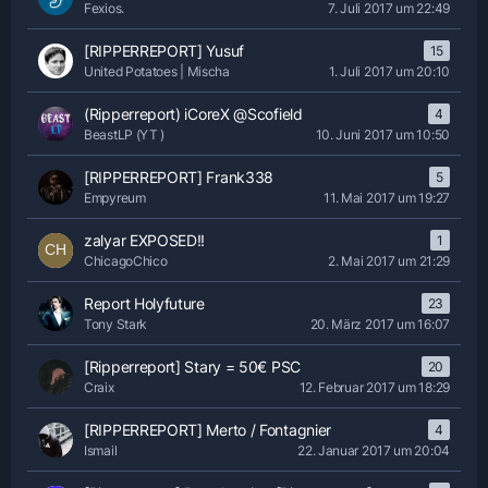
Fexios.
7. Juli 2017 um 22:49
[RIPPERREPORT] Yusuf
15
United Potatoes | Mischa
1. Juli 2017 um 20:10
(Ripperreport) iCoreX @Scofield
4
BeastLP (YT )
10. Juni 2017 um 10:50
[RIPPERREPORT] Frank338
5
Empyreum
11. Mai 2017 um 19:27
zalyar EXPOSED!!
1
ChicagoChico
2. Mai 2017 um 21:29
Report Holyfuture
23
Tony Stark
20. März 2017 um 16:07
[Ripperreport] Stary = 50€ PSC
20
Craix
12. Februar 2017 um 18:29
[RIPPERREPORT] Merto / Fontagnier
4
Ismail
22. Januar 2017 um 20:04