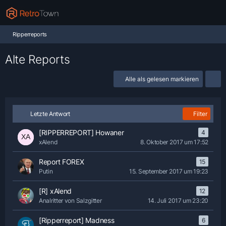
Ripperreports
Alte Reports
Alle als gelesen markieren
Letzte Antwort
Filter
[RIPPERREPORT] Howaner
4
xAlend
8. Oktober 2017 um 17:52
Report FOREX
15
Putin
15. September 2017 um 19:23
[R] xAlend
12
Analritter von Salzgitter
14. Juli 2017 um 23:20
[Ripperreport] Madness
6