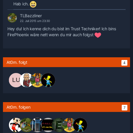
Hab ich.
TLBazzliner
22. Juli 2015 um 23:30
Hey du! Ich kenne dich du bist im Trust Techniker! Ich bins
FirePhoenix wäre nett wenn du mir auch folgst
At0m. folgt
4
At0m. folgen
7