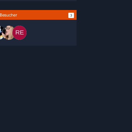
l-Besucher
3