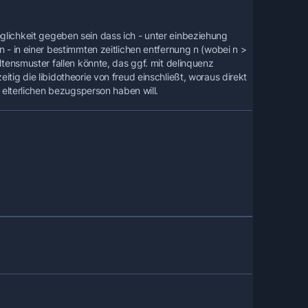
lichkeit gegeben sein dass ich - unter einbeziehung
n - in einer bestimmten zeitlichen entfernung n (wobei n >
altensmuster fallen könnte, das ggf. mit delinquenz
tig die libidotheorie von freud einschließt, woraus direkt
r elterlichen bezugsperson haben will.