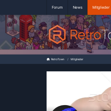
Forum
News
Mitglieder
RetroTown
Mitglieder