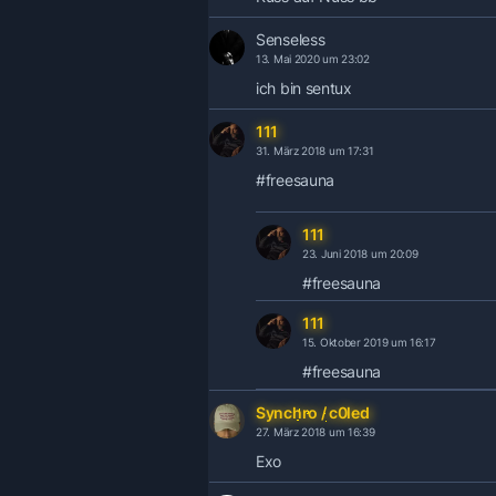
Senseless
13. Mai 2020 um 23:02
ich bin sentux
111
31. März 2018 um 17:31
#freesauna
111
23. Juni 2018 um 20:09
#freesauna
111
15. Oktober 2019 um 16:17
#freesauna
Synchro / c0led
27. März 2018 um 16:39
Exo