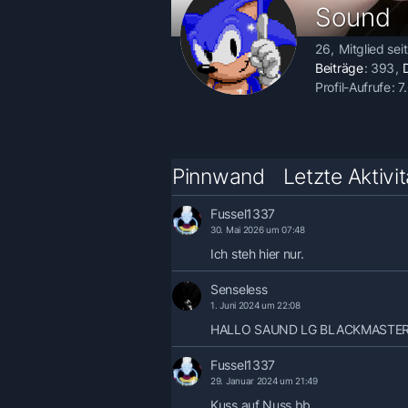
Sound
26
Mitglied se
Beiträge
393
Profil-Aufrufe
7
Pinnwand
Letzte Aktivi
Fussel1337
30. Mai 2026 um 07:48
Ich steh hier nur.
Senseless
1. Juni 2024 um 22:08
HALLO SAUND LG BLACKMASTE
Fussel1337
29. Januar 2024 um 21:49
Kuss auf Nuss bb