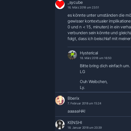
_sycube
16. März 2018 um 23:51
es könnte unter umständen die mög
gewisser kontextualer implikatione
0 und n < 15, minuten) in ein verh
verbunden sein könnte und gleichzei
folgt, dass ich beischlaf mit meine
Hysterical
18. März 2018 um 16:50
Bitte bring dich einfach um.
LG
Ouh Weibchen,
Ly.
Bberix
7. Februar 2018 um 15:24
aaaaaHA!
KENSHI
18. Januar 2018 um 20:39