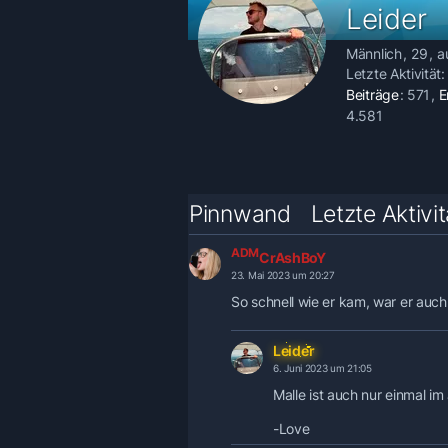
Leider
Männlich
29
a
Letzte Aktivität
Beiträge
571
E
4.581
Pinnwand
Letzte Aktivi
ADM
CrAshBoY
23. Mai 2023 um 20:27
So schnell wie er kam, war er auch 
Leider
6. Juni 2023 um 21:05
Malle ist auch nur einmal im
-Love