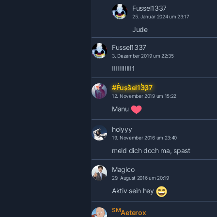
Fussel1337
25. Januar 2024 um 23:17
Jude
Fussel1337
3. Dezember 2019 um 22:35
!!!!!!!!!!!1
#Fussel1337
12. November 2019 um 15:22
Manu
holyyy
19. November 2016 um 23:40
meld dich doch ma, spast
Magico
29. August 2016 um 20:19
Aktiv sein hey
SM
Aeterox