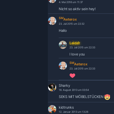
4. Mai 2016 um 11:37
Nicht so aktiv sein hey!
SM
Aeterox
23. Juli 2015 um 22:32
Hallo
Leider
23. Juli 2015 um 22:33
I love you
SM
Aeterox
23. Juli 2015 um 22:33
Sharky
18. August 2013 um 03:54
SEKS MIT MÖBELSTÜCKEN
kidtrunks
12. Januar 2013 um 13:26