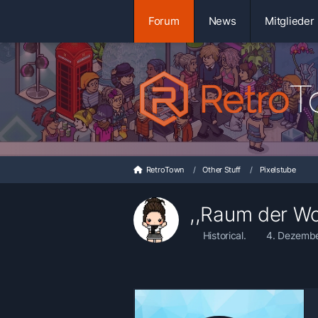
Forum
News
Mitglieder
RetroTown
Other Stuff
Pixelstube
,,Raum der W
Historical.
4. Dezembe