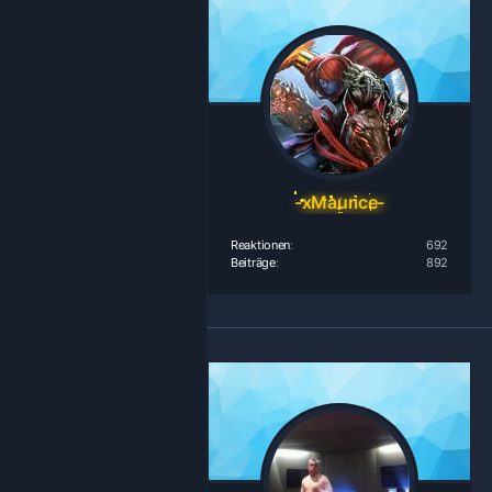
-xMaurice-
Reaktionen
692
Beiträge
892