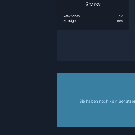
Sharky
Reaktionen
52
Beiträge
964
Sie haben noch kein Benutzer