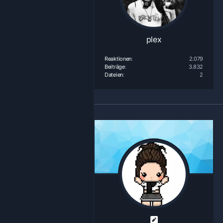
plex
Reaktionen
2.079
Beiträge
3.832
Dateien
2