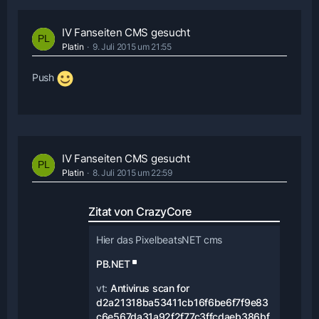
IV Fanseiten CMS gesucht
Platin
9. Juli 2015 um 21:55
Push
IV Fanseiten CMS gesucht
Platin
8. Juli 2015 um 22:59
Zitat von CrazyCore
Hier das PixelbeatsNET cms
PB.NET
vt:
Antivirus scan for
d2a21318ba53411cb16f6be6f7f9e83
c6e567da31a92f2f77c3ffcdaeb386bf