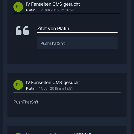
IV Fanseiten CMS gesucht
Platin
12. Juli 2015 um 16:57
Zitat von Platin
PushThatSh
t
ı
IV Fanseiten CMS gesucht
Platin
11. Juli 2015 um 18:51
ı
PushThatSh
t