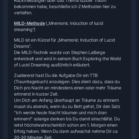
Rückmeldungen über das Thema luzider Traum
bekommen habe, beschließe ich 2 Methoden hier zu
vertiefen.
MILD-Methode
(„Mnemonic Induction of lucid
dreaming“)
MILD ist ein Kürzel für „Mnemonic Induction of Lucid
Dreams".
Die MILD-Technik wurde von Stephen LaBerge
entwickelt und wird in seinem Buch Exploring the World
of Lucid Dreaming ausführlich erläutert.
Zuallererst hast Du die Aufgabe Dir ein TTB
(Traumtagebuch) anzulegen. Dies dient dazu, dass du
Dich pro Nacht an mindestens einen oder mehr Träume
erinnerst in kurzer Zeit.
Um Dich am Anfang überhaupt an Träume zu erinnern
musst du abends, wenn du zu Bett gehst, Dir den Satz
"Ich werde heute Nacht träumen und mich dran
erinnern!" solange denken bis Du damit einschläfst. Du
wirst höchstwahrscheinlich schon am 1. Morgen einen
Erfolg haben. Wenn Du dann aufwachst nehme Dir ca
20-30 Minuten Zeit.