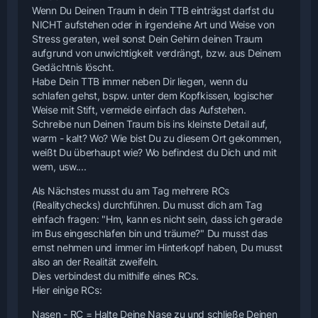
Wenn Du Deinen Traum in dein TTB einträgst darfst du
NICHT aufstehen oder in irgendeine Art und Weise von
Stress geraten, weil sonst Dein Gehirn deinen Traum
aufgrund von unwichtigkeit verdrängt, bzw. aus Deinem
Gedächtnis löscht.
Habe Dein TTB immer neben Dir liegen, wenn du
schlafen gehst, bspw. unter dem Kopfkissen, logischer
Weise mit Stift, vermeide einfach das Aufstehen.
Schreibe nun Deinen Traum bis ins kleinste Detail auf,
warm - kalt? Wo? Wie bist Du zu diesem Ort gekommen,
weißt Du überhaupt wie? Wo befindest du Dich und mit
wem, usw....
Als Nächstes musst du am Tag mehrere RCs
(Realitychecks) durchführen. Du musst dich am Tag
einfach fragen: "Hm, kann es nicht sein, dass ich gerade
im Bus eingeschlafen bin und träume?" Du musst das
ernst nehmen und immer im Hinterkopf haben, Du musst
also an der Realität zweifeln.
Dies verbindest du mithilfe eines RCs.
Hier einige RCs:
Nasen - RC = Halte Deine Nase zu und schließe Deinen