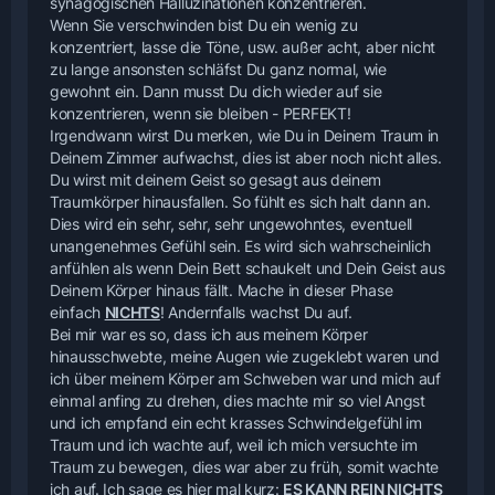
synagogischen Halluzinationen konzentrieren.
Wenn Sie verschwinden bist Du ein wenig zu
konzentriert, lasse die Töne, usw. außer acht, aber nicht
zu lange ansonsten schläfst Du ganz normal, wie
gewohnt ein. Dann musst Du dich wieder auf sie
konzentrieren, wenn sie bleiben - PERFEKT!
Irgendwann wirst Du merken, wie Du in Deinem Traum in
Deinem Zimmer aufwachst, dies ist aber noch nicht alles.
Du wirst mit deinem Geist so gesagt aus deinem
Traumkörper hinausfallen. So fühlt es sich halt dann an.
Dies wird ein sehr, sehr, sehr ungewohntes, eventuell
unangenehmes Gefühl sein. Es wird sich wahrscheinlich
anfühlen als wenn Dein Bett schaukelt und Dein Geist aus
Deinem Körper hinaus fällt. Mache in dieser Phase
einfach
NICHTS
! Andernfalls wachst Du auf.
Bei mir war es so, dass ich aus meinem Körper
hinausschwebte, meine Augen wie zugeklebt waren und
ich über meinem Körper am Schweben war und mich auf
einmal anfing zu drehen, dies machte mir so viel Angst
und ich empfand ein echt krasses Schwindelgefühl im
Traum und ich wachte auf, weil ich mich versuchte im
Traum zu bewegen, dies war aber zu früh, somit wachte
ich auf. Ich sage es hier mal kurz:
ES KANN REIN NICHTS